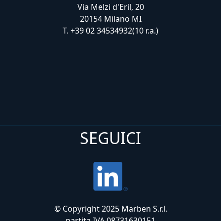
Via Melzi d'Eril, 20
20154 Milano MI
T. +39 02 34534932(10 r.a.)
SEGUICI
© Copyright 2025 Marben S.r.l.
partita IVA 08731630151